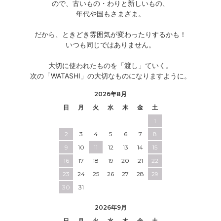
ので、古いもの・わりと新しいもの、
年代や国もさまざま。
だから、ときどき雰囲気が変わったりするかも！
いつも同じではありません。
大切に使われたものを「渡し」ていく。
次の「WATASHI」の大切なものになりますように。
2026年8月
日
月
火
水
木
金
土
1
2
3
4
5
6
7
8
9
10
11
12
13
14
15
16
17
18
19
20
21
22
23
24
25
26
27
28
29
30
31
2026年9月
日
月
火
水
木
金
土